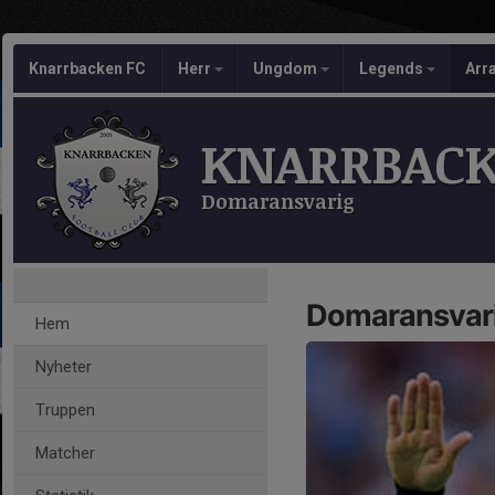
Knarrbacken FC
Herr
Ungdom
Legends
Arr
KNARRBACK
Domaransvarig
Domaransvar
Hem
Nyheter
Truppen
Matcher