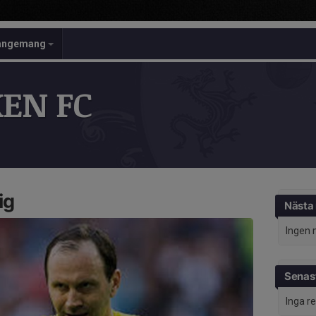
angemang
EN FC
ig
Nästa
Ingen 
Senast
Inga r