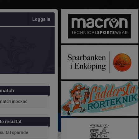
Logga in
 match
match inbokad
e resultat
esultat sparade