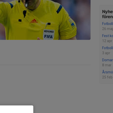
Nyhet
före
Fotbol
26 maj
Fest k
12 apr
Fotbol
3 apr
Domar
8 mar
Årsmö
25 feb