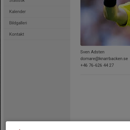
Statistik
Kalender
Bildgalleri
Kontakt
Sven Adsten
domare@knarrbacken.se
+46 76-626 44 27