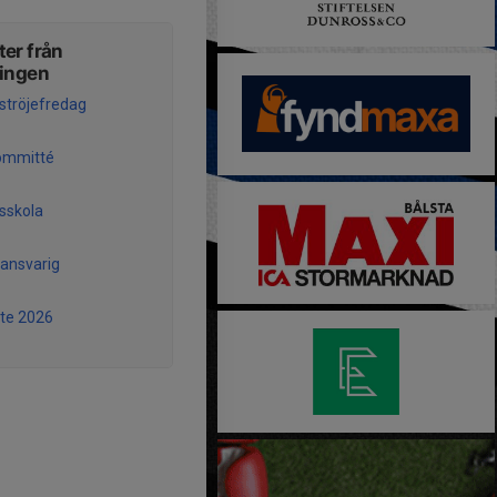
er från
ningen
lströjefredag
ommitté
lsskola
ansvarig
te 2026