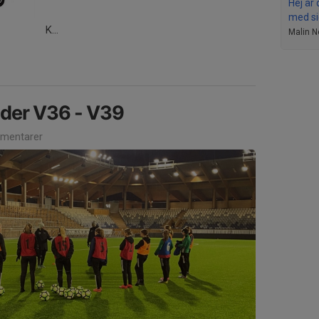
Hej är
med sig
K...
Malin N
ider V36 - V39
mentarer