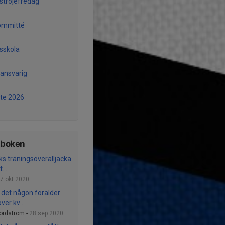
lströjefredag
ommitté
lsskola
ansvarig
te 2026
tboken
aks träningsoveralljacka
...
7 okt 2020
r det någon förälder
er kv...
ordström -
28 sep 2020