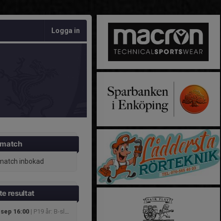
Logga in
 match
match inbokad
e resultat
 sep 16:00
| P19 år: B-slutspel