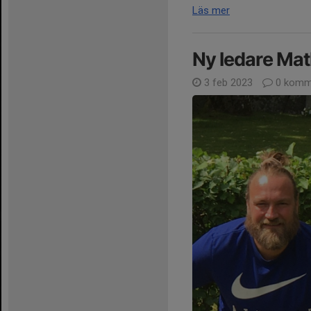
Läs mer
Ny ledare Math
3 feb 2023
0 komm