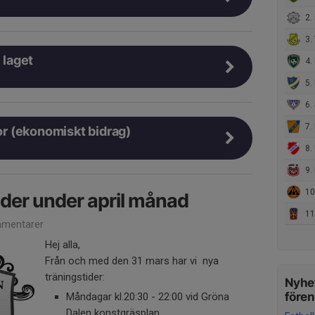
2.
3.
l laget
4.
5. 
6. 
7. I
kor (ekonomiskt bidrag)
8. 
9.
10.
ider under april månad
11.
mentarer
Hej alla,
Från och med den 31 mars har vi nya
träningstider:
Nyhet
före
Måndagar kl.20:30 - 22:00 vid Gröna
Dalen konstgräsplan