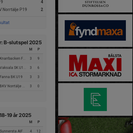
19
4
 Norrtälje P19
2
sultat
r: B-slutspel 2025
M
P
Knarrbacken FC 1
3
9
aksala SK U19 Lokal UFF
3
6
 Fanna BK U19
3
3
BKV Norrtälje P19
3
0
18-19 år 2025
M
P
Sunnersta AIF
4
12