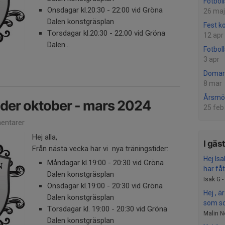
Fotbol
Onsdagar kl.20:30 - 22:00 vid Gröna
26 maj
Dalen konstgräsplan
Fest k
Torsdagar kl.20:30 - 22:00 vid Gröna
12 apr
Dalen...
Fotbol
3 apr
Domar
8 mar
Årsmö
ider oktober - mars 2024
25 feb
entarer
Hej alla,
I gäs
Från nästa vecka har vi nya träningstider:
Hej Is
Måndagar kl.19:00 - 20:30 vid Gröna
har fått
Dalen konstgräsplan
Isak G -
Onsdagar kl.19:00 - 20:30 vid Gröna
Hej , ä
Dalen konstgräsplan
som sov
Torsdagar kl. 19:00 - 20:30 vid Gröna
Malin N
Dalen konstgräsplan