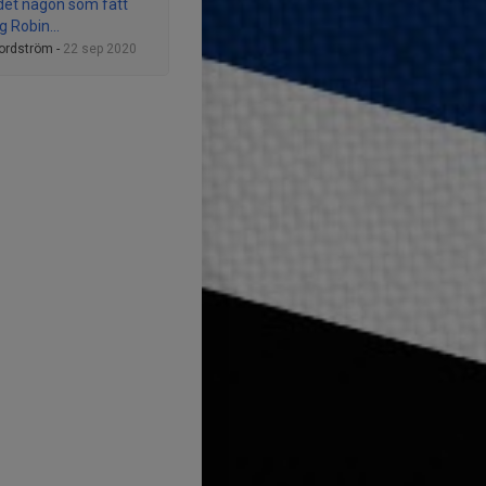
 det någon som fått
 Robin...
ordström -
22 sep 2020