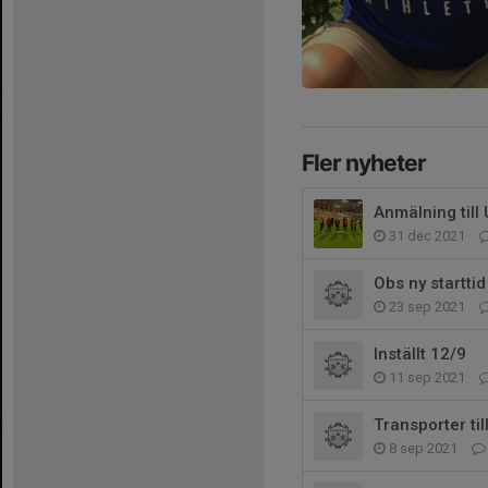
Fler nyheter
Anmälning till
31 dec 2021
Obs ny startti
23 sep 2021
Inställt 12/9
11 sep 2021
Transporter ti
8 sep 2021