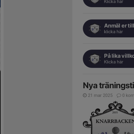
Klicka här
Anmäl er til
klicka här
På lika vill
Klicka här
Nya träningst
21 mar 2025
0 kom