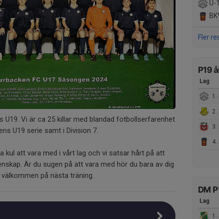
U-
BKV
Fler re
P19 å
Lag
1. 
2. V
 U19. Vi är ca 25 killar med blandad fotbollserfarenhet
3.
ns U19 serie samt i Division 7.
4. 
a kul att vara med i vårt lag och vi satsar hårt på att
nskap. Är du sugen på att vara med hör du bara av dig
du välkommen på nästa träning.
DM P
Lag
1. 