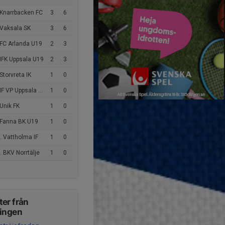
 Knarrbacken FC
3
6
 Vaksala SK
3
6
 FC Arlanda U19
2
3
IFK Uppsala U19
2
3
Storvreta IK
1
0
F VP Uppsala P2007
1
0
Unik FK
1
0
 Fanna BK U19
1
0
 Vattholma IF
1
0
 BKV Norrtälje
1
0
er från
ningen