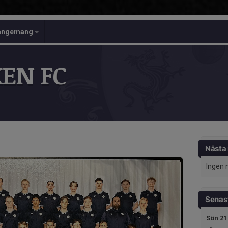
angemang
EN FC
Nästa
Ingen 
Senast
Sön 21