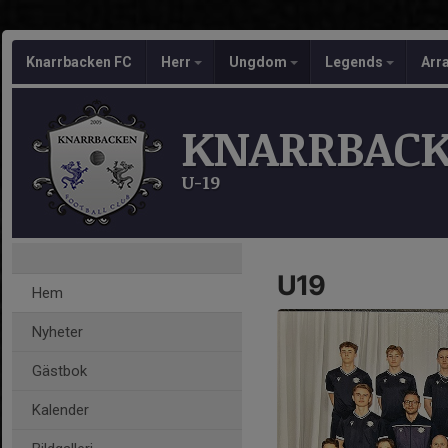
Knarrbacken FC
Herr
Ungdom
Legends
Arr
KNARRBACK
U-19
U19
Hem
Nyheter
Gästbok
Kalender