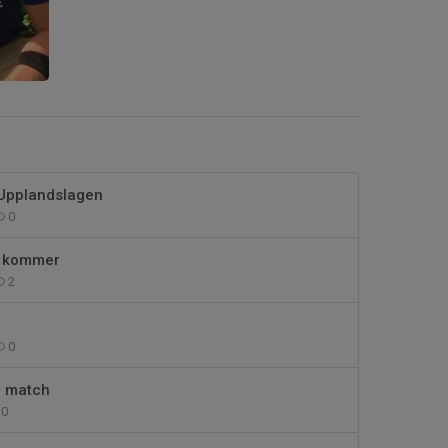
 Upplandslagen
0
d kommer
2
0
ll match
0