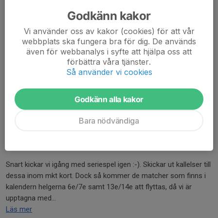
Godkänn kakor
Notera att ny samlingtid inför EP cupen är 1,5h innan första
Vi använder oss av kakor (cookies) för att vår
matchen (samma plats som tidigare annonserat).
webbplats ska fungera bra för dig. De används
även för webbanalys i syfte att hjälpa oss att
Vänligen Jea
förbättra våra tjänster.
Läs mer
Så använder vi cookies
Info: matcher helg 6e/7e samt 13e/14e
Godkänn alla kakor
augusti
Bara nödvändiga
26 jul 2022
0 kommentarer
Vänner,
Snart kickar vi igång med seriespel igen :-). Skickar ut kallelser till
dessa inom mkt kort. Dock så kommer de matcher som finns i
kalendern helgerna 6e/7e samt 13e/14e att flyttas, då vi är
upptagna med...
Läs mer