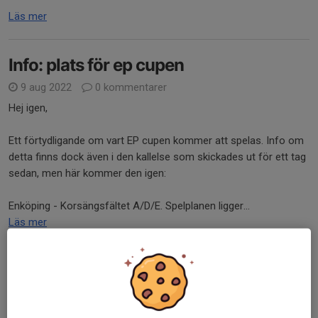
Läs mer
Info: plats för ep cupen
9 aug 2022
0 kommentarer
Hej igen,
Ett förtydligande om vart EP cupen kommer att spelas. Info om
detta finns dock även i den kallelse som skickades ut för ett tag
sedan, men här kommer den igen:
Enköping - Korsängsfältet A/D/E. Spelplanen ligger...
Läs mer
Info: ny samlingstid EPcup
9 aug 2022
0 kommentarer
Halloj alla EP cupen deltagare,