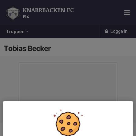
KNARRBACKEN FC
F14
Logga in
Truppen
Tobias Becker
Titel
Ledare