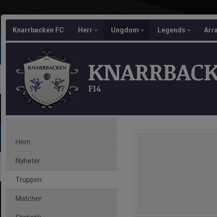
Knarrbacken FC
Herr
Ungdom
Legends
Arr
KNARRBACK
F14
Hem
Nyheter
Truppen
Matcher