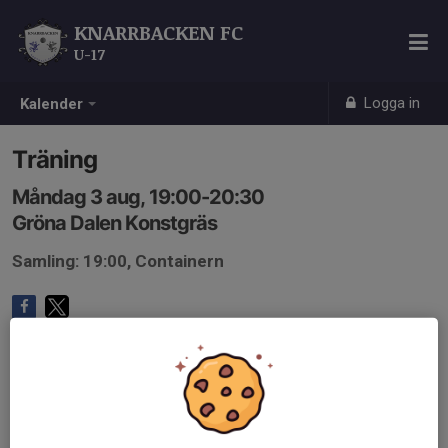
KNARRBACKEN FC
U-17
Logga in
Kalender
Träning
Måndag 3 aug, 19:00-20:30
Gröna Dalen Konstgräs
Samling: 19:00, Containern