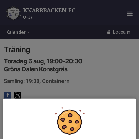
KNARRBACKEN FC
U-17
Logga in
Kalender
Träning
Torsdag 6 aug, 19:00-20:30
Gröna Dalen Konstgräs
Samling: 19:00, Containern