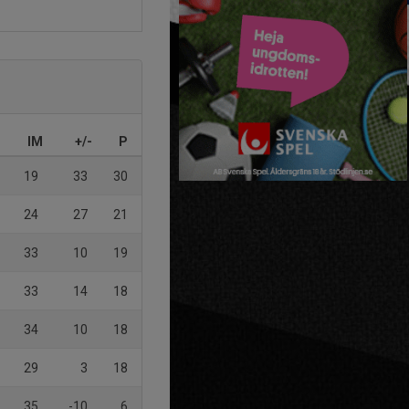
IM
+/-
P
19
33
30
24
27
21
33
10
19
33
14
18
34
10
18
29
3
18
35
-10
6