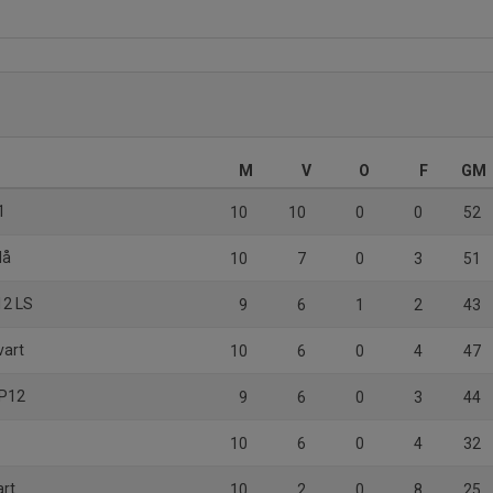
M
V
O
F
GM
1
10
10
0
0
52
lå
10
7
0
3
51
12 LS
9
6
1
2
43
vart
10
6
0
4
47
 P12
9
6
0
3
44
10
6
0
4
32
art
10
2
0
8
25