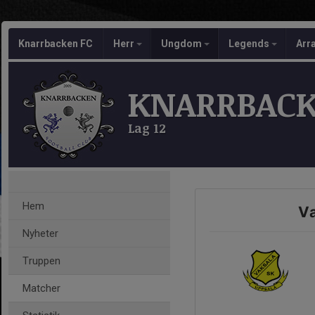
Knarrbacken FC
Herr
Ungdom
Legends
Arr
KNARRBACK
Lag 12
Hem
Va
Nyheter
Truppen
Matcher