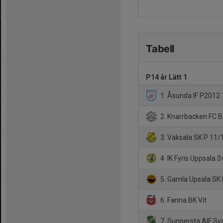
Tabell
P14 år Lätt 1
1. Åsunda IF P2012 
2. Knarrbacken FC B
3. Vaksala SK P 11/
4. IK Fyris Uppsala S
5. Gamla Upsala SK
6. Fanna BK Vit
7. Sunnersta AIF Sv