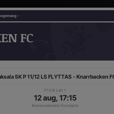
angemang
EN FC
ksala SK P 11/12 LS FLYTTAS - Knarrbacken F
P14 år Lätt 1
12 aug, 17:15
Ärentunaskolans Konstgräs