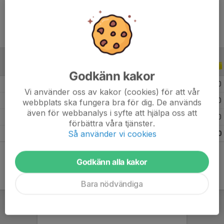
ALLA SERIER
ALLA ÅR
Godkänn kakor
2026
13
0
0
0
Vi använder oss av kakor (cookies) för att vår
2025
14
0
0
0
webbplats ska fungera bra för dig. De används
även för webbanalys i syfte att hjälpa oss att
2024
8
0
0
0
förbättra våra tjänster.
Så använder vi cookies
Totalt
35
0
0
0
Godkänn alla kakor
Bara nödvändiga