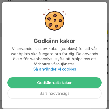
ALLA SERIER
ALLA ÅR
Godkänn kakor
2026
18
0
0
0
Vi använder oss av kakor (cookies) för att vår
2025
20
0
0
0
webbplats ska fungera bra för dig. De används
2024
13
0
0
0
även för webbanalys i syfte att hjälpa oss att
förbättra våra tjänster.
2022
18
0
0
0
Så använder vi cookies
Totalt
69
0
0
0
Godkänn alla kakor
Bara nödvändiga