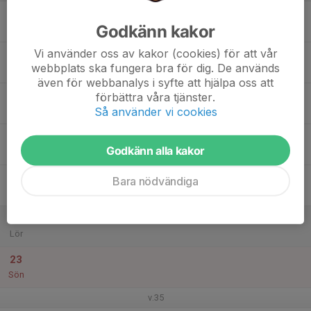
17
Godkänn kakor
Mån
Vi använder oss av kakor (cookies) för att vår
18
webbplats ska fungera bra för dig. De används
Tis
även för webbanalys i syfte att hjälpa oss att
19
förbättra våra tjänster.
Så använder vi cookies
Ons
20
Godkänn alla kakor
Tor
21
Bara nödvändiga
Fre
22
Lör
23
Sön
v.35