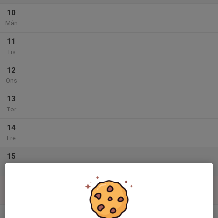
10
Mån
11
Tis
12
Ons
13
Tor
14
Fre
15
Lör
16
Sön
v.34