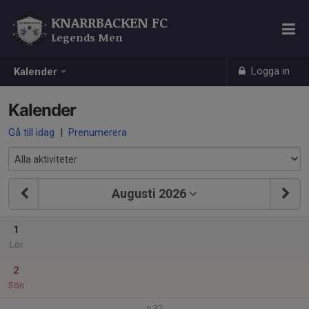
KNARRBACKEN FC
Legends Men
Logga in
Kalender
Kalender
Gå till idag
|
Prenumerera
Augusti 2026
1
Lör
2
Sön
v.32