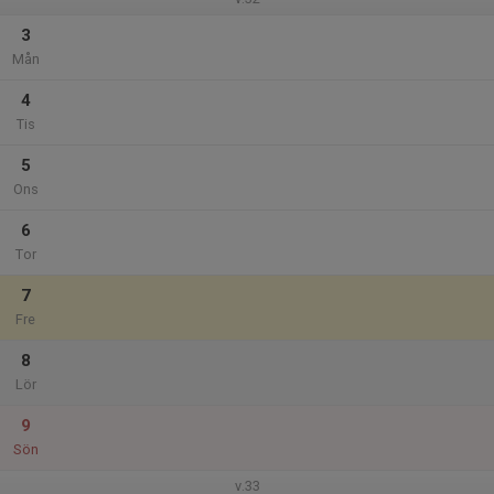
3
Mån
4
Tis
5
Ons
6
Tor
7
Fre
8
Lör
9
Sön
v.33