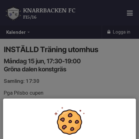
KNARRBACKEN FC
F15/16
Logga in
Kalender
INSTÄLLD Träning utomhus
Måndag 15 jun, 17:30-19:00
Gröna dalen konstgräs
Samling: 17:30
Pga Pilsbo cupen