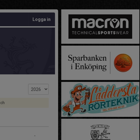
Logga in
tch
-