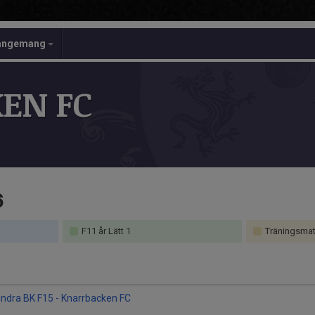
angemang
EN FC
6
F11 år Lätt 1
Träningsma
ndra BK F15 - Knarrbacken FC