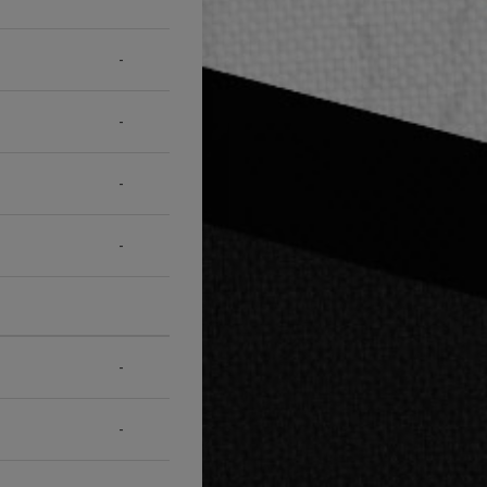
-
-
-
-
-
-