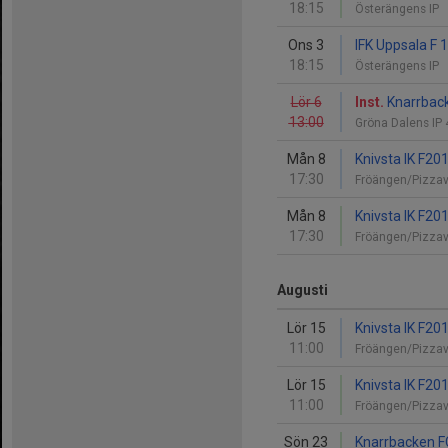
18:15
Österängens IP
Ons 3
IFK Uppsala F 
18:15
Österängens IP
Lör 6
Inst.
Knarrback
13:00
Gröna Dalens IP
Mån 8
Knivsta IK F20
17:30
Fröängen/Pizzav
Mån 8
Knivsta IK F20
17:30
Fröängen/Pizzav
Augusti
Lör 15
Knivsta IK F20
11:00
Fröängen/Pizzav
Lör 15
Knivsta IK F20
11:00
Fröängen/Pizzav
Sön 23
Knarrbacken FC