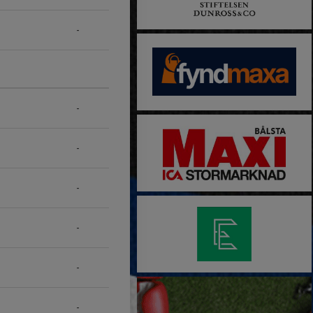
-
-
-
-
-
-
-