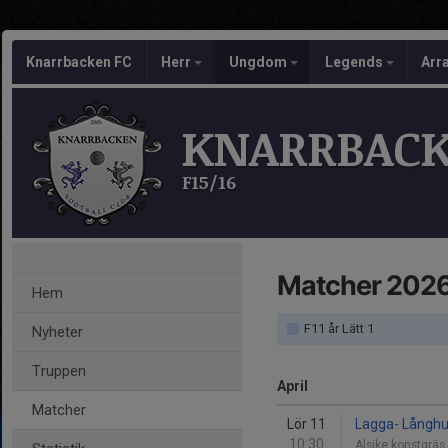
Knarrbacken FC
Herr
Ungdom
Legends
Arr
KNARRBACK
F15/16
Matcher 202
Hem
F11 år Lätt 1
Nyheter
Truppen
April
Matcher
Lör 11
Lagga- Långhu
10:30
Alsike konstgräs