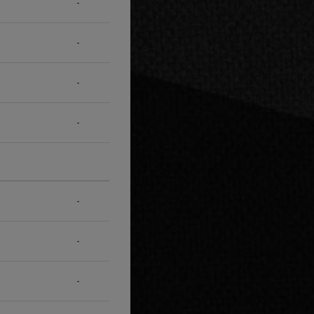
-
-
-
-
-
-
-