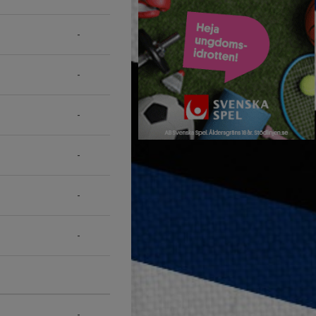
-
-
-
-
-
-
-