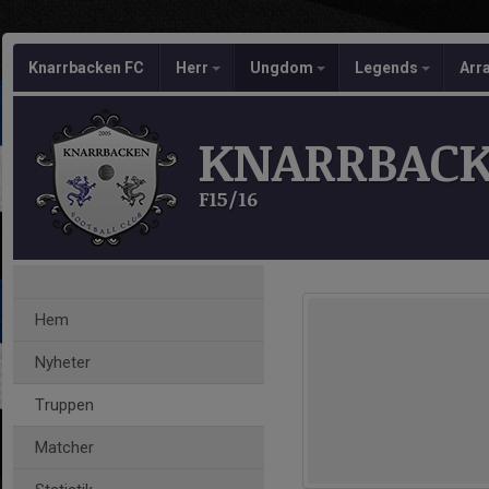
Knarrbacken FC
Herr
Ungdom
Legends
Arr
KNARRBACK
F15/16
Hem
Nyheter
Truppen
Matcher