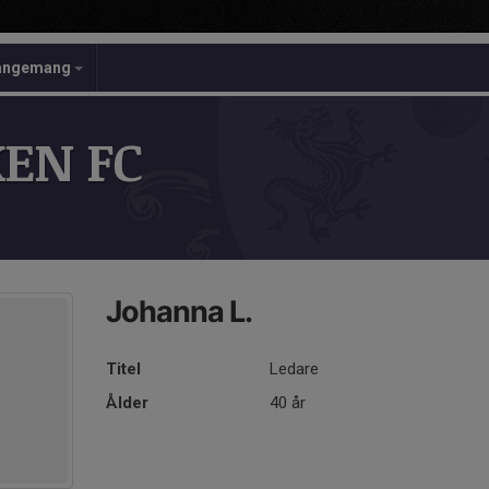
angemang
EN FC
Johanna L.
Titel
Ledare
Ålder
40 år