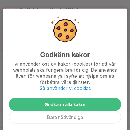
16
11:00
Match mot Unik FK P15 Röd
12:00
Sön
P11 år Medel 7
Valsätraskolans Konstgräs
11:30
Match mot Håbo FF P15 Röd
12:30
P11 år Medel 6
Futurum 1
Godkänn kakor
v.34
Vi använder oss av kakor (cookies) för att vår
17
17:30
Träning, Gröna dalen konstgräs
webbplats ska fungera bra för dig. De används
19:00
Mån
Gröna dalen, konstgräsplan
även för webbanalys i syfte att hjälpa oss att
18
förbättra våra tjänster.
Så använder vi cookies
Tis
19
17:30
Träning , Gröna dalen naturgräs
Godkänn alla kakor
19:00
Ons
Gröna dalen
20
Bara nödvändiga
Tor