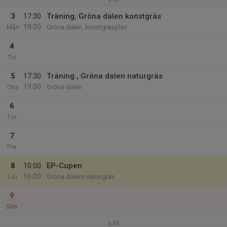
3
17:30
Träning, Gröna dalen konstgräs
19:00
Mån
Gröna dalen, konstgräsplan
4
Tis
5
17:30
Träning , Gröna dalen naturgräs
19:00
Ons
Gröna dalen
6
Tor
7
Fre
8
10:00
EP-Cupen
16:00
Lör
Gröna dalens naturgräs
9
Sön
v.33