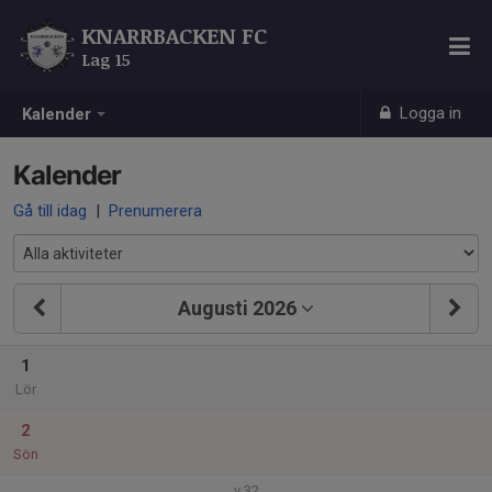
KNARRBACKEN FC
Lag 15
Logga in
Kalender
Kalender
Gå till idag
|
Prenumerera
Augusti 2026
1
Lör
2
Sön
v.32