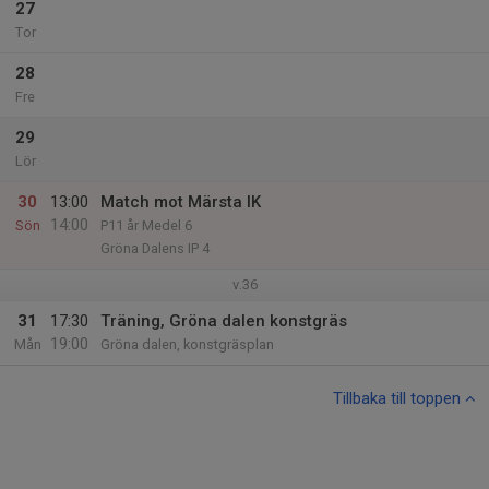
27
Tor
28
Fre
29
Lör
30
13:00
Match mot Märsta IK
14:00
Sön
P11 år Medel 6
Gröna Dalens IP 4
v.36
31
17:30
Träning, Gröna dalen konstgräs
19:00
Mån
Gröna dalen, konstgräsplan
Tillbaka till toppen