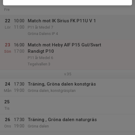
21
Fre
22
10:00
Match mot IK Sirius FK P11U V 1
11:00
Lör
P11 år Medel 7
Gröna Dalens IP 4
23
16:00
Match mot Heby AIF P15 Gul/Svart
17:00
Randigt P10
Sön
P11 år Medel 6
Tegelvallen 3
v.35
24
17:30
Träning, Gröna dalen konstgräs
19:00
Mån
Gröna dalen, konstgräsplan
25
Tis
26
17:30
Träning , Gröna dalen naturgräs
19:00
Ons
Gröna dalen