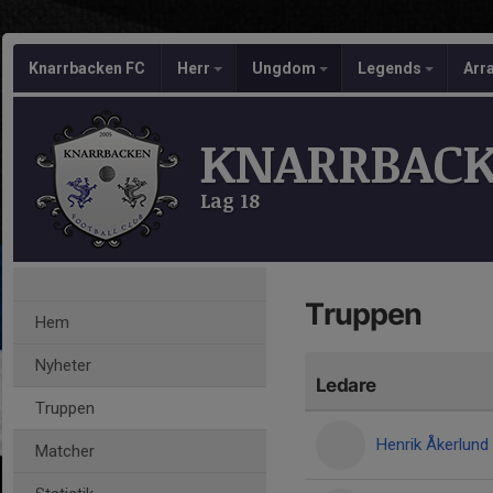
Knarrbacken FC
Herr
Ungdom
Legends
Arr
KNARRBACK
Lag 18
Truppen
Hem
Nyheter
Ledare
Truppen
Henrik Åkerlund
Matcher