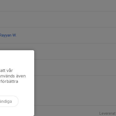
Rayyan W.
att vår
 används även
 förbättra
ändiga
Levererat