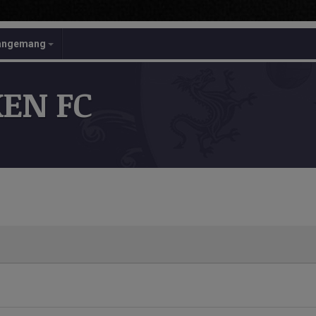
angemang
EN FC