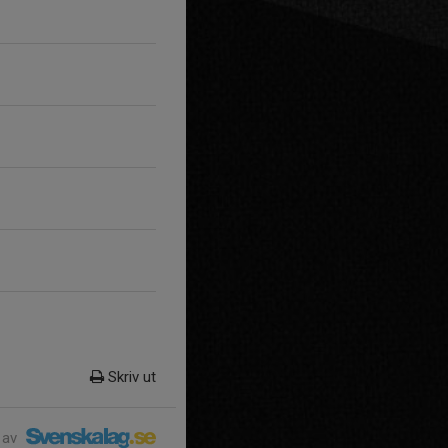
Skriv ut
 av