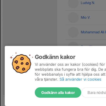
Ludvig N.
Mio V.
Mohammad Ali 
Sam W.
Godkänn kakor
Sixten F.
Vi använder oss av kakor (cookies) för 
webbplats ska fungera bra för dig. De
för webbanalys i syfte att hjälpa oss att
våra tjänster.
Så använder vi cookies
Godkänn alla kakor
Bara nödv
Tjäna pengar till laget