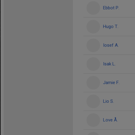
Ebbot P.
Hugo T.
Iosef A.
Isak L.
Jamie F.
Lio S.
Love Å.