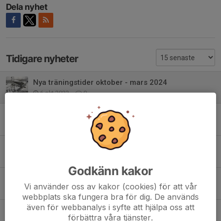
Dela nyhet
Tidigare nyheter
Nya träningstider oktober - mars 2024
6 okt 2023
0
Info: plats för ep cupen
9 aug 2022
0
Info: ny samlingstid EPcup
9 aug 2022
0
Godkänn kakor
Info: matcher helg 6e/7e samt 13e/14e augusti
Vi använder oss av kakor (cookies) för att vår
26 jul 2022
0
webbplats ska fungera bra för dig. De används
även för webbanalys i syfte att hjälpa oss att
INFO: Flytt av match 11/6 vs BKV Norrtälje
förbättra våra tjänster.