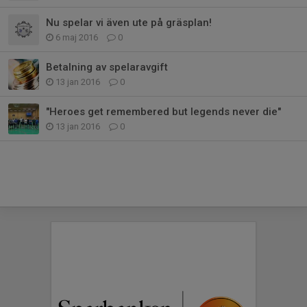
Nu spelar vi även ute på gräsplan!
6 maj 2016
0
Betalning av spelaravgift
13 jan 2016
0
"Heroes get remembered but legends never die"
13 jan 2016
0