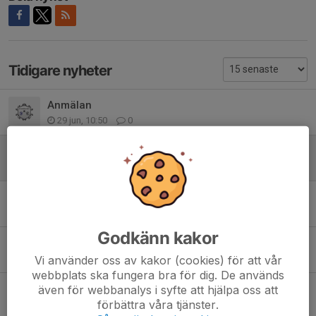
Tidigare nyheter
Anmälan
29 jun, 10:50
0
Coming soon: The Ultimate Challenge of Legends
6 jan 2018
0
Ingen träning ikväll den 28/11
28 nov 2017
0
Godkänn kakor
From oktober spelar vi även på tisdagar
25 sep 2017
2
Vi använder oss av kakor (cookies) för att vår
webbplats ska fungera bra för dig. De används
Ingen träning den 29/08
även för webbanalys i syfte att hjälpa oss att
förbättra våra tjänster.
26 aug 2017
0