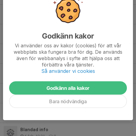
Lagindelning matchcamp 22/3
17 mar, 07:59
0
Matchkläder
Godkänn kakor
16 mar, 21:30
0
Vi använder oss av kakor (cookies) för att vår
Träningsmatch 15/3
webbplats ska fungera bra för dig. De används
14 mar, 10:41
0
även för webbanalys i syfte att hjälpa oss att
förbättra våra tjänster.
Bild på spelare
Så använder vi cookies
5 mar, 12:21
0
Godkänn alla kakor
Info cupen 8/3 (IFK Uppsala indoor cup)
27 feb, 07:49
0
Bara nödvändiga
Inställd träning sö 22/2
20 feb, 14:27
0
Blandad info