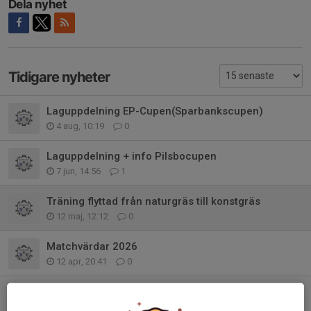
Dela nyhet
Tidigare nyheter
Laguppdelning EP-Cupen(Sparbankscupen)
4 aug, 10:19
0
Laguppdelning + info Pilsbocupen
7 jun, 14:56
1
Träning flyttad från naturgräs till konstgräs
12 maj, 12:12
0
Matchvärdar 2026
12 apr, 20:41
0
Seriespel och föräldramöte
6 apr, 15:35
0