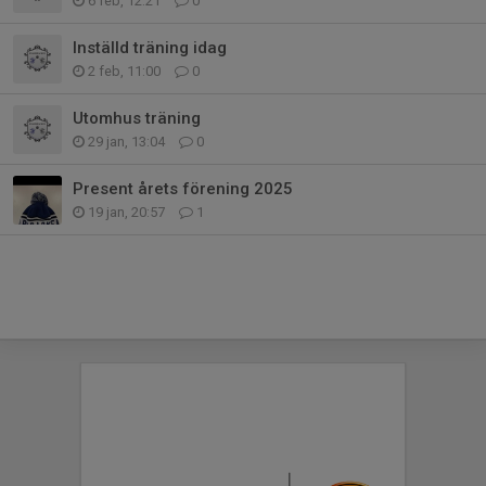
6 feb, 12:21
0
Inställd träning idag
2 feb, 11:00
0
Utomhus träning
29 jan, 13:04
0
Present årets förening 2025
19 jan, 20:57
1