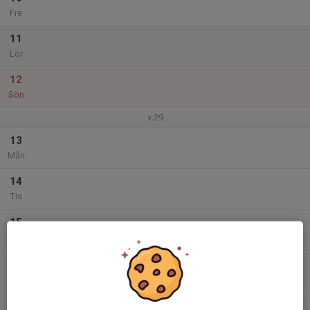
Fre
11
Lör
12
Sön
v.29
13
Mån
14
Tis
15
Ons
16
Tor
17