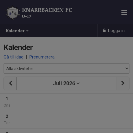
KNARRBACKEN FC
U-17
Logga in
Kalender
Kalender
Gå till idag
|
Prenumerera
Juli 2026
1
Ons
2
Tor