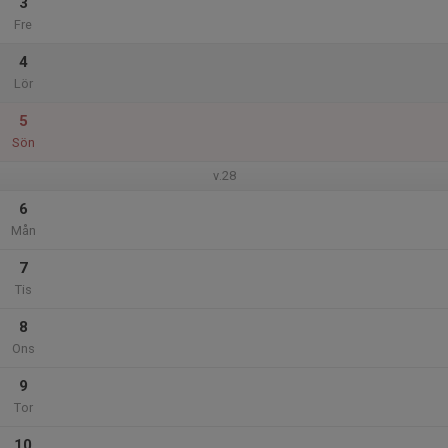
3
Fre
4
Lör
5
Sön
v.28
6
Mån
7
Tis
8
Ons
9
Tor
10