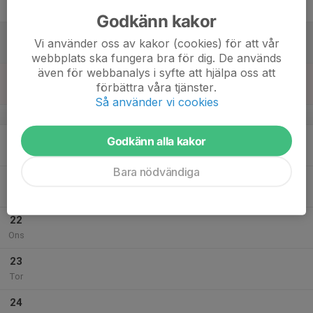
Fre
Godkänn kakor
18
Vi använder oss av kakor (cookies) för att vår
Lör
webbplats ska fungera bra för dig. De används
även för webbanalys i syfte att hjälpa oss att
19
förbättra våra tjänster.
Sön
Så använder vi cookies
v.30
20
Godkänn alla kakor
Mån
Bara nödvändiga
21
Tis
22
Ons
23
Tor
24