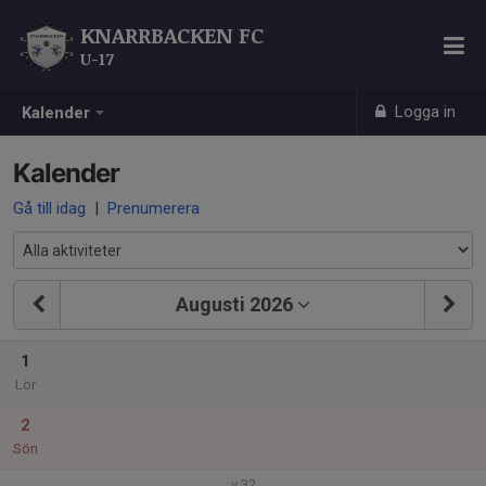
KNARRBACKEN FC
U-17
Logga in
Kalender
Kalender
Gå till idag
|
Prenumerera
Augusti 2026
1
Lör
2
Sön
v.32