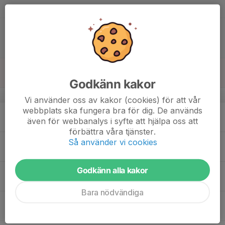
Furuvallen 1
15:30
Match mot Vaksala SK
17:30
P16-17 år Medel
Gröna Dalens IP Konstgräs
16
Sön
Godkänn kakor
v.34
Vi använder oss av kakor (cookies) för att vår
webbplats ska fungera bra för dig. De används
17
19:00
Träning
även för webbanalys i syfte att hjälpa oss att
20:30
Mån
Gröna Dalen Konstgräs
förbättra våra tjänster.
18
Så använder vi cookies
Tis
Godkänn alla kakor
19
19:00
Träning
20:30
Ons
Gröna Dalen Konstgräs
Bara nödvändiga
20
19:00
Träning
20:30
Tor
Gröna Dalen Konstgräs