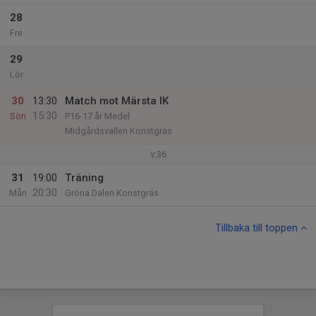
28
Fre
29
Lör
30
13:30
Match mot Märsta IK
15:30
Sön
P16-17 år Medel
Midgårdsvallen Konstgräs
v.36
31
19:00
Träning
20:30
Mån
Gröna Dalen Konstgräs
Tillbaka till toppen