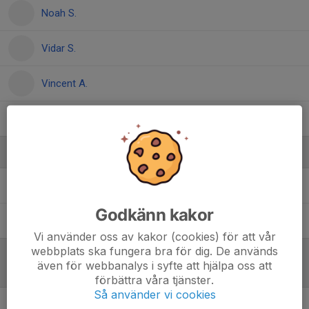
Noah S.
Vidar S.
Vincent A.
Wide T.
Ledare
Fredrik Wängelin
Ledare
Godkänn kakor
Jakob Svahn
Ledare
Vi använder oss av kakor (cookies) för att vår
webbplats ska fungera bra för dig. De används
även för webbanalys i syfte att hjälpa oss att
Referat
förbättra våra tjänster.
Så använder vi cookies