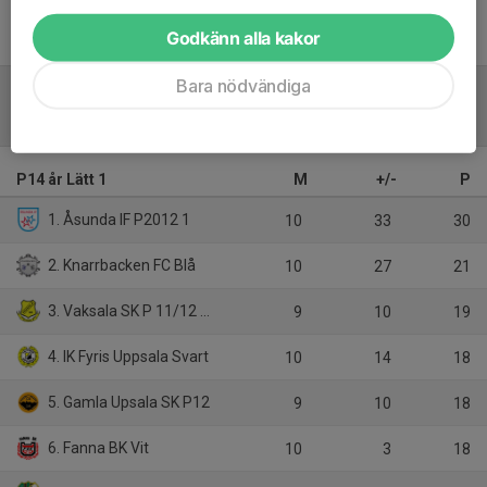
Inget referat skrivet
Godkänn alla kakor
Bara nödvändiga
Tabell
P14 år Lätt 1
M
+/-
P
1. Åsunda IF P2012 1
10
33
30
2. Knarrbacken FC Blå
10
27
21
3. Vaksala SK P 11/12 LS
9
10
19
4. IK Fyris Uppsala Svart
10
14
18
5. Gamla Upsala SK P12
9
10
18
6. Fanna BK Vit
10
3
18