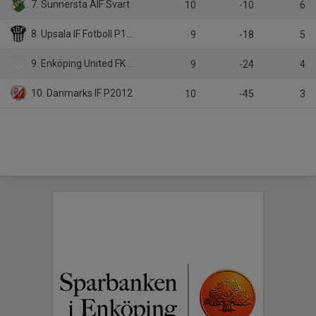
7. Sunnersta AIF Svart
10
-10
6
8. Upsala IF Fotboll P12 Svart
9
-18
5
9. Enköping United FK P2012
9
-24
4
10. Danmarks IF P2012
10
-45
3