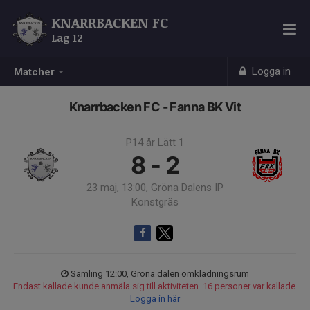
KNARRBACKEN FC
Lag 12
Logga in
Matcher
Knarrbacken FC - Fanna BK Vit
P14 år Lätt 1
8 - 2
23 maj, 13:00, Gröna Dalens IP
Konstgräs
Samling 12:00, Gröna dalen omklädningsrum
Endast kallade kunde anmäla sig till aktiviteten. 16 personer var kallade.
Logga in här