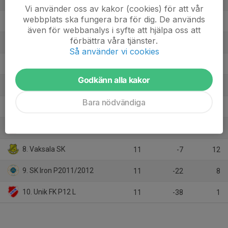
11
34
30
Vi använder oss av kakor (cookies) för att vår
webbplats ska fungera bra för dig. De används
2. Knarrbacken FC Vit
10
16
22
även för webbanalys i syfte att hjälpa oss att
förbättra våra tjänster.
3. Rasbo IK Team 12, P13 år Lätt Uppland 2025 Rasbo IK
11
11
18
Så använder vi cookies
4. Ullfors IK P14
11
9
17
Godkänn alla kakor
5. Söderfors GoIF P13/14
10
1
16
Bara nödvändiga
6. Harbo IF P12
11
-2
16
7. Rånäs IF 2012
11
-2
12
8. Vaksala SK
11
-7
12
9. SK Iron P2011/2012
11
-22
8
10. Unik FK P12 L
11
-38
1