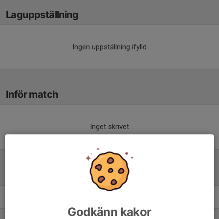
Laguppställning
Ingen uppställning ifylld
Inför match
Inget skrivet
Tabell
P14 år Lätt 2
M
+/-
P
Godkänn kakor
1. IK Fyris Uppsala Vit