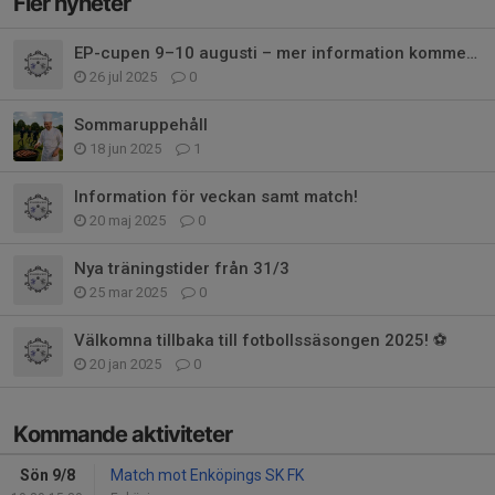
Fler nyheter
EP-cupen 9–10 augusti – mer information kommer snart!
26 jul 2025
0
Sommaruppehåll
18 jun 2025
1
Information för veckan samt match!
20 maj 2025
0
Nya träningstider från 31/3
25 mar 2025
0
Välkomna tillbaka till fotbollssäsongen 2025! ⚽
20 jan 2025
0
Kommande aktiviteter
Sön 9/8
Match mot Enköpings SK FK