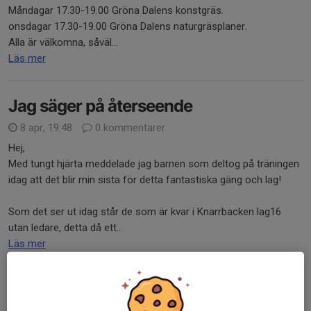
Måndagar 17.30-19.00 Gröna Dalens konstgräs.
onsdagar 17.30-19.00 Gröna Dalens naturgräsplaner.
Alla är välkomna, såväl...
Läs mer
Jag säger på återseende
8 apr, 19:48
0 kommentarer
Hej,
Med tungt hjärta meddelade jag barnen som deltog på träningen
idag att det blir min sista för detta fantastiska gäng och lag!
Som det ser ut idag står de som är kvar i Knarrbacken lag16
utan ledare, detta då ett...
Läs mer
Säsongen 2026