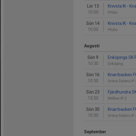
Lör 13
Knivsta IK - K
10:00
Pilsbo
Sön 14
Knivsta IK - K
10:00
Pilsbo
Augusti
Sön 9
Enköpings SK 
10:30
Enköping
Sön 16
Knarrbacken FC
10:30
Gröna Dalens IP
Sön 23
Fjärdhundra S
13:30
Mellevi IP 2
Sön 30
Knarrbacken FC
10:30
Gröna Dalens IP
September