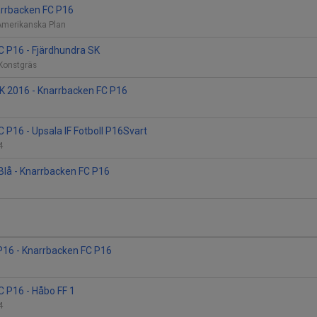
arrbacken FC P16
Amerikanska Plan
C P16 - Fjärdhundra SK
 Konstgräs
IK 2016 - Knarrbacken FC P16
 P16 - Upsala IF Fotboll P16Svart
 4
Blå - Knarrbacken FC P16
P16 - Knarrbacken FC P16
 P16 - Håbo FF 1
 4