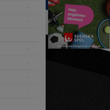
-
-
-
-
-
-