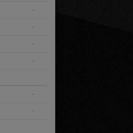
-
-
-
-
-
-