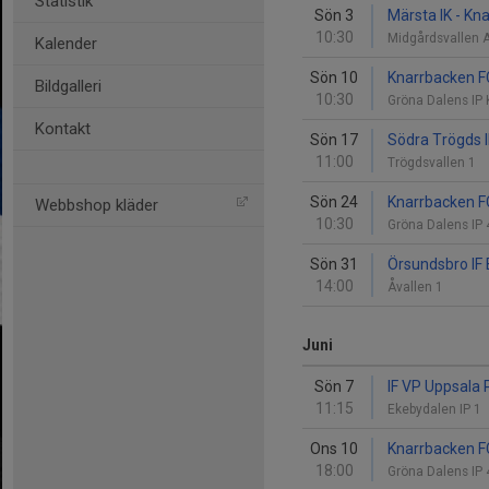
Statistik
Sön 3
Märsta IK - Kn
10:30
Midgårdsvallen 
Kalender
Sön 10
Knarrbacken F
Bildgalleri
10:30
Gröna Dalens IP
Kontakt
Sön 17
Södra Trögds 
11:00
Trögdsvallen 1
Sön 24
Knarrbacken FC
Webbshop kläder
10:30
Gröna Dalens IP
Sön 31
Örsundsbro IF 
14:00
Åvallen 1
Juni
Sön 7
IF VP Uppsala 
11:15
Ekebydalen IP 1
Ons 10
Knarrbacken FC
18:00
Gröna Dalens IP