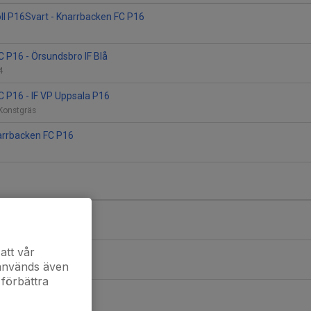
oll P16Svart - Knarrbacken FC P16
 P16 - Örsundsbro IF Blå
 4
 P16 - IF VP Uppsala P16
 Konstgräs
arrbacken FC P16
Knarrbacken FC
att vår
Knarrbacken FC
 används även
 förbättra