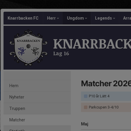
Knarrbacken FC
Herr
Ungdom
Legends
Arr
KNARRBACK
Lag 16
Matcher 202
Hem
P10 år Lätt 4
Nyheter
Parkcupen 3-4/10
Truppen
Matcher
Maj