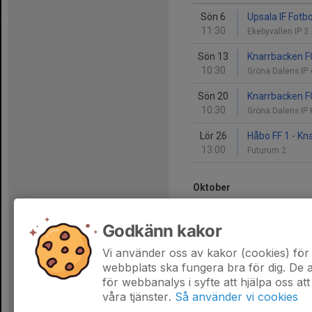
Sön 6
Upsala IF Fotb
11:30
Ekebyvallen IP 3
Sön 13
Knarrbacken FC
10:30
Gröna Dalens IP
Sön 20
Knarrbacken FC
10:30
Gröna Dalens IP
Lör 26
Håbo FF 1 - Kn
13:00
Futurum 2
Oktober
Lör 3
Vaksala SK - 
Godkänn kakor
09:30
Årsta IP
Vi använder oss av kakor (cookies) för 
Sön 4
Vaksala SK - 
webbplats ska fungera bra för dig. De
09:30
Årsta IP
för webbanalys i syfte att hjälpa oss att
våra tjänster.
Så använder vi cookies