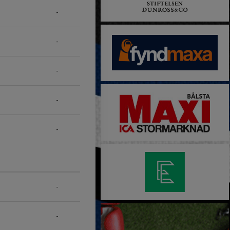
-
-
-
-
-
-
-