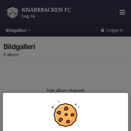
KNARRBACKEN FC
Lag 16
Logga in
Bildgalleri
Bildgalleri
0 album
Inga album skapade