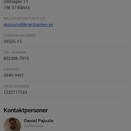
Uddvägen 11
746 37 Bålsta
MEJLA PDF-FAKTUROR TILL
ekonomi@knarrbacken.se
FÖRENINGSNUMMER
39535-15
ORG. NUMMER
802438-7915
BANKGIRO
5949-9491
SWISH-NUMMER
1233117124
Kontaktpersoner
Daniel Pajuste
Ordförande