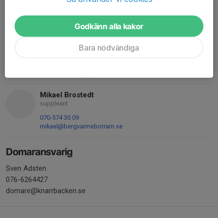
072-301 80 01
diana.nystrom@habo.se
Godkänn alla kakor
Keri Dawn BERNSTRÖM
Kassör
Bara nödvändiga
0765772639
076-577 26 39
keri.bernstrom@gmail.com
Mikael Brostedt
suppleant
070-574 30 09
mikael@bergvarmeborrarn.se
Domaransvarig
Sven Adsten
076-6264427
domare@knarrbacken.se