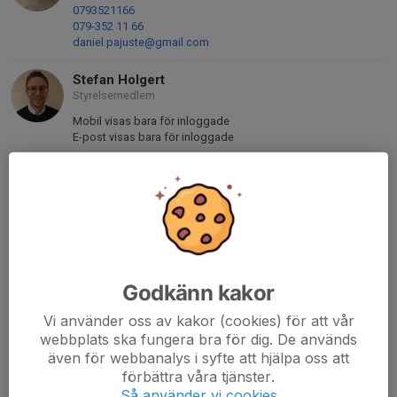
0793521166
079-352 11 66
daniel.pajuste@gmail.com
Stefan Holgert
Styrelsemedlem
Mobil visas bara för inloggade
E-post visas bara för inloggade
Stefan Limé
Föreningsadministratör
070-580 88 99
lime.stefan@gmail.com
Jakob Svahn
Styrelsemedlem
Godkänn kakor
070-253 31 23
Vi använder oss av kakor (cookies) för att vår
jakob_swahn@hotmail.com
webbplats ska fungera bra för dig. De används
även för webbanalys i syfte att hjälpa oss att
Diana Nyström
förbättra våra tjänster.
Sekreterare
Så använder vi cookies