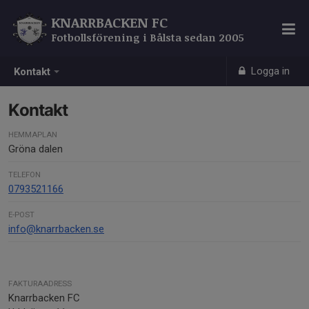
KNARRBACKEN FC
Fotbollsförening i Bålsta sedan 2005
Logga in
Kontakt
Kontakt
HEMMAPLAN
Gröna dalen
TELEFON
0793521166
E-POST
info@knarrbacken.se
FAKTURAADRESS
Knarrbacken FC