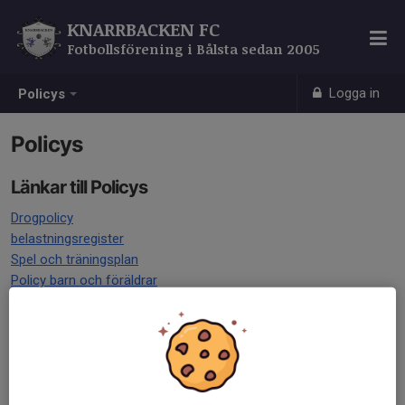
KNARRBACKEN FC
Fotbollsförening i Bålsta sedan 2005
Logga in
Policys
Policys
Länkar till Policys
Drogpolicy
belastningsregister
Spel och träningsplan
Policy barn och föräldrar
Ledarförsörjningsplan
Trafiksäkerhetspolicy
Policy
Lagkassor Policy
Matchvärd