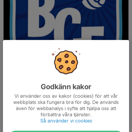
Godkänn kakor
Vi använder oss av kakor (cookies) för att vår
webbplats ska fungera bra för dig. De används
även för webbanalys i syfte att hjälpa oss att
förbättra våra tjänster.
Den 29 maj är det Fotbollströjefredag! Gör som vi – ta på dig ditt
Så använder vi cookies
favoritlags (kfc) matchtröja och lägg upp en selfie på sociala
medier med #Fotbollströjefredag. Och glöm inte att swisha en