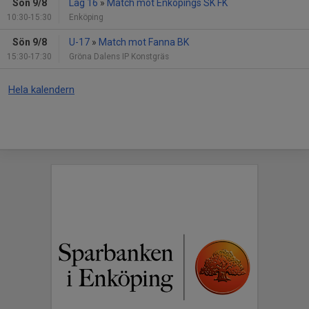
Sön 9/8
Lag 16
»
Match mot Enköpings SK FK
10:30-15:30
Enköping
Sön 9/8
U-17
»
Match mot Fanna BK
15:30-17:30
Gröna Dalens IP Konstgräs
Hela kalendern