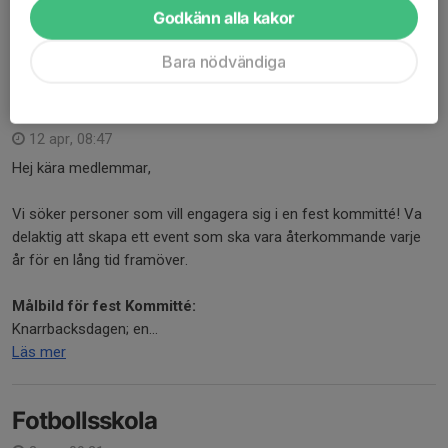
gåva till
90 20 991
och...
Godkänn alla kakor
Läs mer
Bara nödvändiga
Fest kommitté
12 apr, 08:47
Hej kära medlemmar,
Vi söker personer som vill engagera sig i en fest kommitté! Va
delaktig att skapa ett event som ska vara återkommande varje
år för en lång tid framöver.
Målbild för fest Kommitté:
Knarrbacksdagen; en...
Läs mer
Fotbollsskola