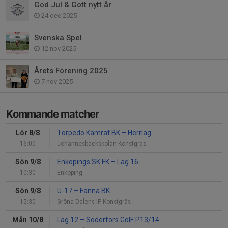
God Jul & Gott nytt år
24 dec 2025
Svenska Spel
12 nov 2025
Årets Förening 2025
7 nov 2025
Kommande matcher
Lör 8/8
Torpedo Kamrat BK
–
Herrlag
16:00
Johannesbäckskolan Konstgräs
Sön 9/8
Enköpings SK FK
–
Lag 16
10:30
Enköping
Sön 9/8
U-17
–
Fanna BK
15:30
Gröna Dalens IP Konstgräs
Mån 10/8
Lag 12
–
Söderfors GoIF P13/14