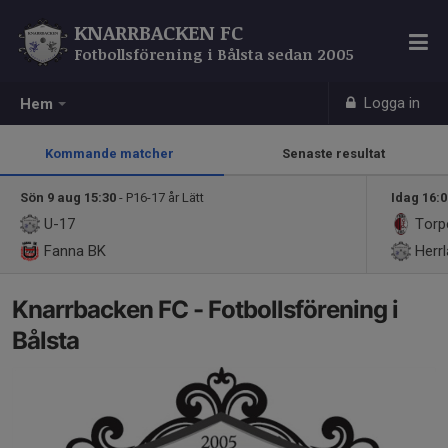
KNARRBACKEN FC
Fotbollsförening i Bålsta sedan 2005
Logga in
Hem
Kommande matcher
Senaste resultat
Sön 9 aug 15:30
- P16-17 år Lätt
Idag 16:
U-17
Torp
Fanna BK
Herrl
Knarrbacken FC - Fotbollsförening i
Bålsta