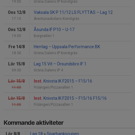
19:00
Gröna Dalens IP Konstgräs
Ons 12/8
Vaksala SK P 11/12 LS FLYTTAS
–
Lag 12
17:15
Ärentunaskolans Konstgräs
Ons 12/8
Åsunda IF P10
–
U-17
19:00
Borgvallen 1
Fre 14/8
Herrlag
–
Uppsala Performance BK
18:30
Gröna Dalens IP Konstgräs
Lör 15/8
Lag 15 Vit
–
Örsundsbro IF 1
09:30
Gröna Dalens IP 4
Lör 15/8
Inst.
Knivsta IK F2015
–
F15/16
11:00
Fröängen/Pizzavallen 1
Lör 15/8
Inst.
Knivsta IK F2015
–
F15/16 F15/16
11:00
Fröängen/Pizzavallen 1
Kommande aktiviteter
Lör 8/8
Lag 18
»
Sparbankscupen